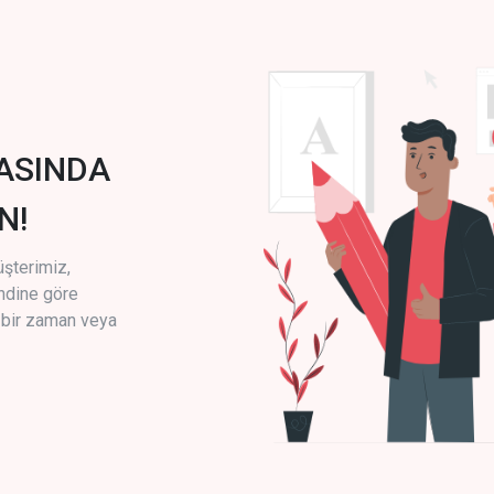
ASINDA
N!
üşterimiz,
endine göre
i bir zaman veya