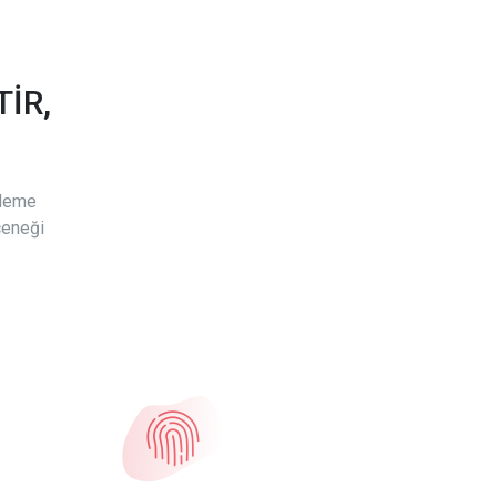
İR,
ödeme
çeneği