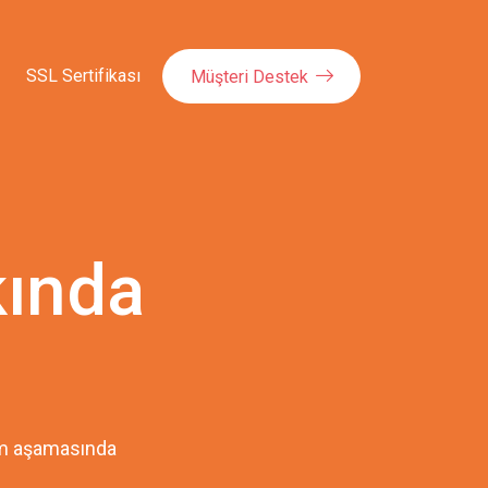
SSL Sertifikası
Müşteri Destek
kında
pım aşamasında